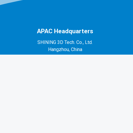
APAC Headquarters
SHINING 3D Tech. Co., Ltd.
Hangzhou, China
P: +86-571-82999050
No. 1398, Xiangbin Road, Wenyan, Xiaoshan,
Hangzhou, Zhejiang, China, 311258
EMEA Region
SHINING 3D Technology GmbH.
Stuttgart, Germany
P: +49-711-28444089
Mo-Fr 9:00-17:00 (not on public holidays in
Germany)
Breitwiesenstraße 28, 70565, Stuttgart, Germany