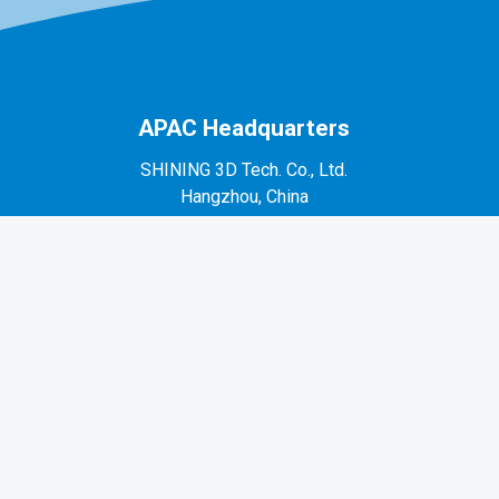
APAC Headquarters
SHINING 3D Tech. Co., Ltd.
Hangzhou, China
P: +86-571-82999050
No. 1398, Xiangbin Road, Wenyan, Xiaoshan,
Hangzhou, Zhejiang, China, 311258
EMEA Region
SHINING 3D Technology GmbH.
Stuttgart, Germany
P: +49-711-28444089
Mo-Fr 9:00-17:00 (not on public holidays in
Germany)