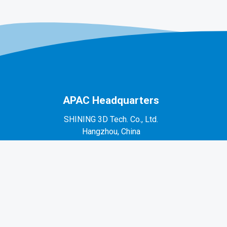
APAC Headquarters
SHINING 3D Tech. Co., Ltd.
Hangzhou, China
P: +86-571-82999050
No. 1398, Xiangbin Road, Wenyan, Xiaoshan,
Hangzhou, Zhejiang, China, 311258
EMEA Region
SHINING 3D Technology GmbH.
Stuttgart, Germany