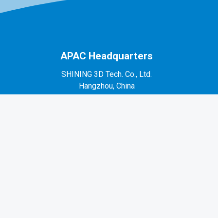
APAC Headquarters
SHINING 3D Tech. Co., Ltd.
Hangzhou, China
P: +86-571-82999050
No. 1398, Xiangbin Road, Wenyan, Xiaoshan,
Hangzhou, Zhejiang, China, 311258
EMEA Region
SHINING 3D Technology GmbH.
Stuttgart, Germany
P: +49-711-28444089
Mo-Fr 9:00-17:00 (not on public holidays in
Germany)