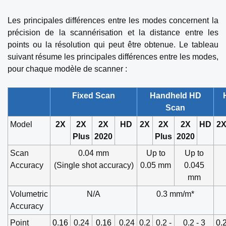
Les principales différences entre les modes concernent la
précision de la scannérisation et la distance entre les
points ou la résolution qui peut être obtenue. Le tableau
suivant résume les principales différences entre les modes,
pour chaque modèle de scanner :
Fixed Scan
Handheld HD
Scan
Model
2X
2X
2X
HD
2X
2X
2X
HD
2
Plus
2020
Plus
2020
Scan
0.04 mm
Up to
Up to
Accuracy
(Single shot accuracy)
0.05 mm
0.045
mm
Volumetric
N/A
0.3 mm/m*
Accuracy
Point
0.16
0.24
0.16
0.24
0.2
0.2 -
0.2 - 3
0.