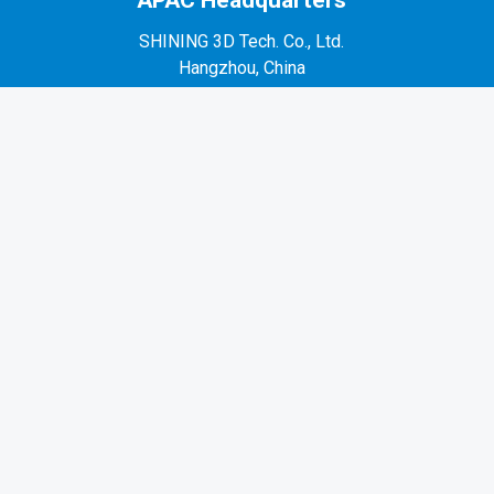
APAC Headquarters
SHINING 3D Tech. Co., Ltd.
Hangzhou, China
P: +86-571-82999050
No. 1398, Xiangbin Road, Wenyan, Xiaoshan,
Hangzhou, Zhejiang, China, 311258
EMEA Region
SHINING 3D Technology GmbH.
Stuttgart, Germany
P: +49-711-28444089
Mo-Fr 9:00-17:00 (not on public holidays in
Germany)
Breitwiesenstraße 28, 70565, Stuttgart, Germany
Americas Region
SHINING 3D Technology Inc.