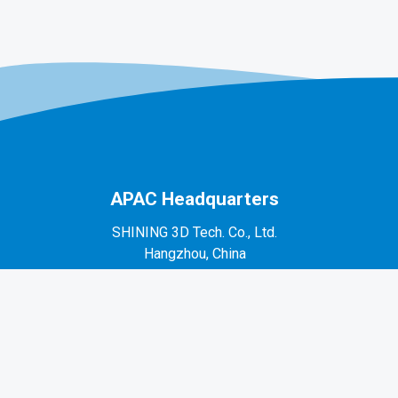
APAC Headquarters
SHINING 3D Tech. Co., Ltd.
Hangzhou, China
P: +86-571-82999050
No. 1398, Xiangbin Road, Wenyan, Xiaoshan,
Hangzhou, Zhejiang, China, 311258
EMEA Region
SHINING 3D Technology GmbH.