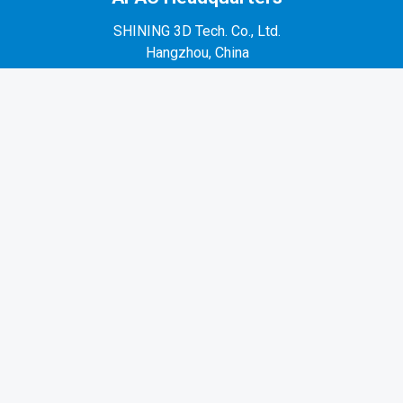
SHINING 3D Tech. Co., Ltd.
Hangzhou, China
P: +86-571-82999050
No. 1398, Xiangbin Road, Wenyan, Xiaoshan,
Hangzhou, Zhejiang, China, 311258
EMEA Region
SHINING 3D Technology GmbH.
Stuttgart, Germany
P: +49-711-28444089
Mo-Fr 9:00-17:00 (not on public holidays in
Germany)
Breitwiesenstraße 28, 70565, Stuttgart, Germany
Americas Region
SHINING 3D Technology Inc.